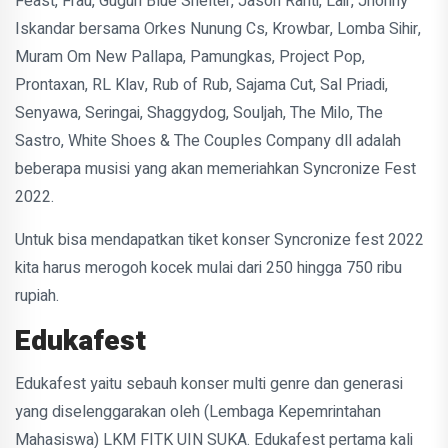
Feast, Frau, Gugun Blue Shelter, Jason Ranti, Lair, Jhonny
Iskandar bersama Orkes Nunung Cs, Krowbar, Lomba Sihir,
Muram Om New Pallapa, Pamungkas, Project Pop,
Prontaxan, RL Klav, Rub of Rub, Sajama Cut, Sal Priadi,
Senyawa, Seringai, Shaggydog, Souljah, The Milo, The
Sastro, White Shoes & The Couples Company dll adalah
beberapa musisi yang akan memeriahkan Syncronize Fest
2022.
Untuk bisa mendapatkan tiket konser Syncronize fest 2022
kita harus merogoh kocek mulai dari 250 hingga 750 ribu
rupiah.
Edukafest
Edukafest yaitu sebauh konser multi genre dan generasi
yang diselenggarakan oleh (Lembaga Kepemrintahan
Mahasiswa) LKM FITK UIN SUKA. Edukafest pertama kali