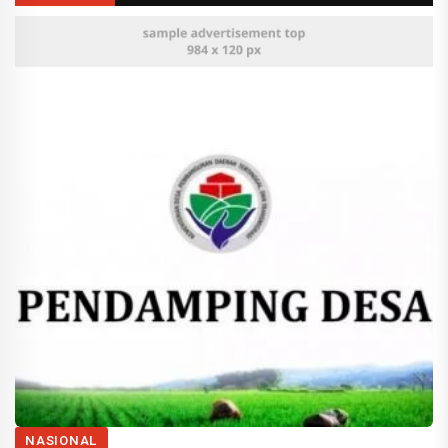
Lakukan Penghijauan di Gunung Congkrang
Sepak Bola, Perang, dan DNA Konflik Manusia
Hak Politik Pendamping Desa: Bukan ASN, Bukan
Pegawai yang Harus Mundur
Pengukuhan Zulkifli Syauqi Thontowi sebagai Pengurus
Pusat Gerakan Pemuda Ansor Bidang Kaderisasi
Inovasi Pembelajaran di Madrasah: Mahasiswa UM
Kembangkan Modul Ajar Aswaja Berbasis Competitive
Learning
Mahasiswa sebagai Agen dalam Mencerdaskan
Kehidupan Bangsa
Marak Kasus Klitih; Masihkah Jogja Berhati Nyaman?
Ringkasan Situasi Saat Ini Invasi Rusia Di Ukraina Kamis
3 Maret 2022
Manfaat Nonton Konser Musik Mulai Dari Hilangkan
Stress Hingga Meningkatkan Kebahagiaan
Pendidikan Berkualitas Untuk Generasi Indonesia Emas
Urban Agriculture Sebagai Upaya Menghadapi
Tantangan Lingkungan Dan Pengentasan Kemiskinan
January Effect, Waktu Tepat Beli Reksadana?
NASIONAL