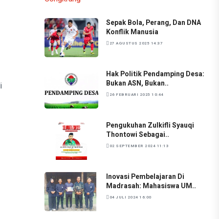
Sepak Bola, Perang, Dan DNA
Konflik Manusia
27 AGUSTUS 2025 14:37
Hak Politik Pendamping Desa:
Bukan ASN, Bukan..
i
26 FEBRUARI 2025 10:44
Pengukuhan Zulkifli Syauqi
Thontowi Sebagai..
02 SEPTEMBER 2024 11:13
Inovasi Pembelajaran Di
Madrasah: Mahasiswa UM..
04 JULI 2024 16:00