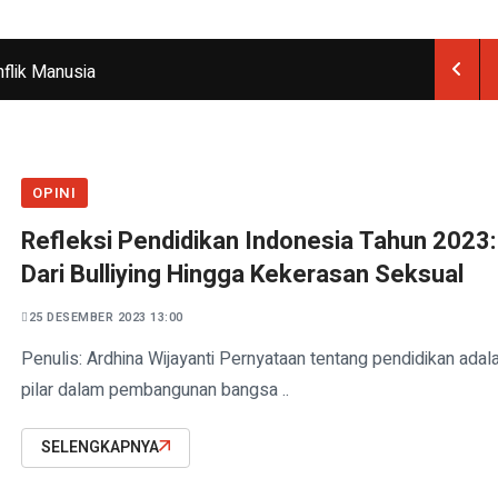
flik Manusia
ukan ASN, Bukan Pegawai yang Harus Mundur
ntowi sebagai Pengurus Pusat Gerakan Pemuda Ansor
OPINI
sah: Mahasiswa UM Kembangkan Modul Ajar Aswaja
Refleksi Pendidikan Indonesia Tahun 2023:
 Mencerdaskan Kehidupan Bangsa
Dari Bulliying Hingga Kekerasan Seksual
gja Berhati Nyaman?
25 DESEMBER 2023 13:00
 Rusia Di Ukraina Kamis 3 Maret 2022
Penulis: Ardhina Wijayanti Pernyataan tentang pendidikan adal
ai Dari Hilangkan Stress Hingga Meningkatkan
pilar dalam pembangunan bangsa ..
nerasi Indonesia Emas
SELENGKAPNYA
a Menghadapi Tantangan Lingkungan Dan Pengentasan